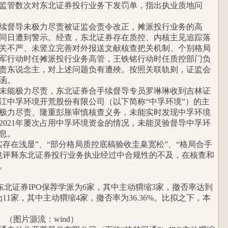
监管数次对东北证券投行业务下发罚单，指出执业质地问
合手续督导未极力尽责被证监会责令改正，摊派投行业务的高
同日遭到警示。经查，东北证券存在质控、内核主见追踪落
关不严、未竖立完善对外报送文献核查把关机制、个别格局
军行动时任摊派投行业务高管，王铁铭行动时任质控部门负
责东说念主，对上述问题负有遭殃。按照关联轨则，证监会
函。
过中未能极力尽责，东北证券合手续督导专员罗琳琳收到吉林证
江中孚环境开荒股份有限公司（以下简称“中孚环境”）的主
极力尽责、隆重彭胀审慎核查义务，未能实时发现中孚环境
至2021年屡次占用中孚环境资金的情况，未能灵验督导中孚环
息。
存在浅显”、“部分格局质控底稿验收圭臬宽松”、“格局合手
也评释东北证券投行业务执业经过中合规性的不及，在核查和
。
东北证券IPO保荐学派为6家，其中主动猬缩3家，撤否率达到
为11家，其中主动猬缩4家，撤否率为36.36%。比拟之下，本
（图片源流：wind）