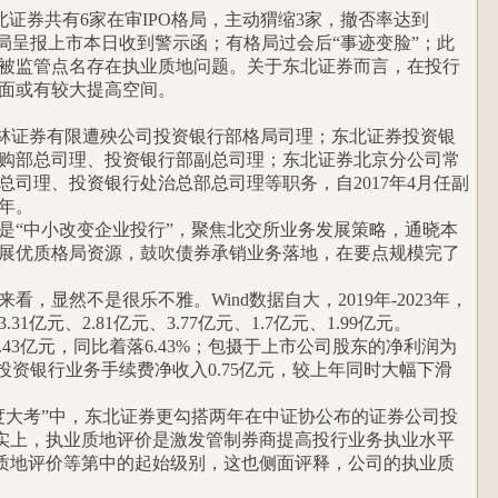
北证券共有6家在审IPO格局，主动猬缩3家，撤否率达到
局呈报上市本日收到警示函；有格局过会后“事迹变脸”；此
被监管点名存在执业质地问题。关于东北证券而言，在投行
面或有较大提高空间。
任吉林证券有限遭殃公司投资银行部格局司理；东北证券投资银
购部总司理、投资银行部副总司理；东北证券北京分公司常
司理、投资银行处治总部总司理等职务，自2017年4月任副
年。
是“中小改变企业投行”，聚焦北交所业务发展策略，通晓本
展优质格局资源，鼓吹债券承销业务落地，在要点规模完了
，显然不是很乐不雅。Wind数据自大，2019年-2023年，
亿元、2.81亿元、3.77亿元、1.7亿元、1.99亿元。
43亿元，同比着落6.43%；包摄于上市公司股东的净利润为
中，投资银行业务手续费净收入0.75亿元，较上年同时大幅下滑
“年度大考”中，东北证券更勾搭两年在中证协公布的证券公司投
实上，执业质地评价是激发管制券商提高投行业务执业水平
质地评价等第中的起始级别，这也侧面评释，公司的执业质