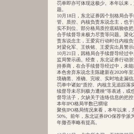
罚单即亦可体现这极少。本年以来，
题。
10月18日，东北证券因个别格局
管、质控、内核负责东说念主，也于
实不到位、部分格局质控底稿验收把
合手续督导未极力尽责等问题。梁化
责东说念主，王爱宾行动时任内核负
对梁化军、王铁铭、王爱宾出具警示
10月21日，因格局合手续督导经
监局警示函。经查，东北证券行动浙
持券商，在合手续督导经过中，未能
本色舍弃东说念主陈建新在2020年
境确凿、准确、完竣、实时地走漏信
罚单中诸如“质控、内核主见追踪落实
续督导未尽到极力遭殃”等表述，或
督导法子，欠缺关于连络信息的把控
本年IPO格局半数已猬缩
聚焦IPO格局情况来看，本年以来，
50%。前年，东北证券IPO保荐学派
年撤否率略有提高。