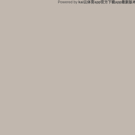
Powered by
kai云体育app官方下载app最新版