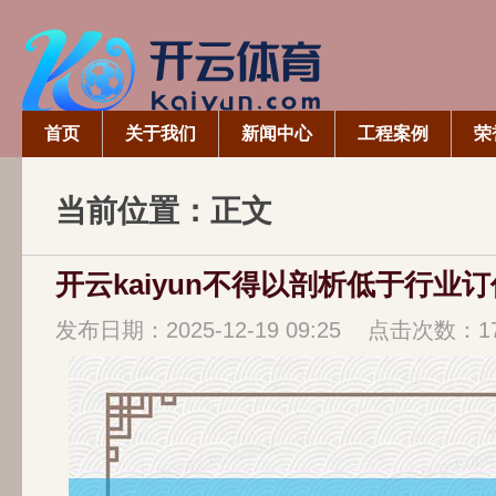
首页
关于我们
新闻中心
工程案例
荣
当前位置：正文
发布日期：2025-12-19 09:25 点击次数：1