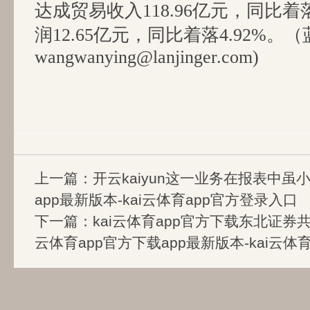
达成贸易收入118.96亿元，同比着落
润12.65亿元，同比着落4.92%。
wangwanying@lanjinger.com)
上一篇：
开云kaiyun这一业务在报表中虽小
app最新版本-kai云体育app官方登录入口
下一篇：
kai云体育app官方下载东北证券共有
云体育app官方下载app最新版本-kai云体