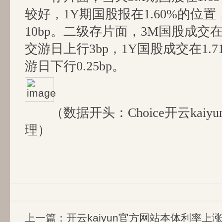
较好，1Y期国股报在1.60%的位
10bp。二级存片面，3M国股成交在
交游日上行3bp，1Y国股成交在1.
游日下行0.25bp。
（数据开头：Choice开云kaiyu
理）
上一篇：
开云kaiyun官方网站本体利率上涨