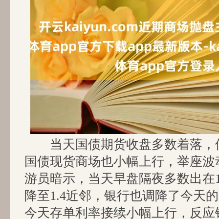
当天国债期货收盘多数着落，但
国债现货商场也小幅上行，举座波
游员暗示，当天早盘隔夜多数出在1
降至1.4近邻，银行也调降了今天
今天存单利率接续小幅上行，反应