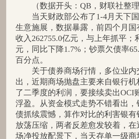
（数据开头：QB，财联社整理
当天财政部公布了1-4月天下国
生意施展，数据暴露，前四个月国
收入262755.0亿元，与上年抓平；利
元，同比下降1.7%；钞票欠债率65.
百分点。
关于债券商场行情，多位业内
出，近期商场抛盘主要来自银行机
了二季度的利润，要接续卖出OCI
浮盈。从资金模式走势不错看出，
债抓续震憾，算作对比的利害银有
放荡压缩，两者反差愈发较着，在
场净投放配景下，当天存单一级商