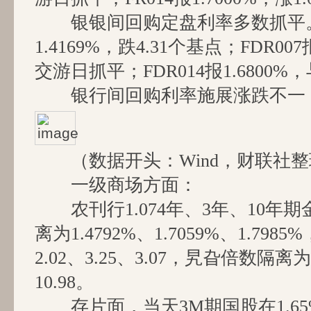
银银间回购定盘利率多数抓平。F
1.4169%，跌4.31个基点；FDR00
交游日抓平；FDR014报1.6800
银行间回购利率施展涨跌不一
（数据开头：Wind，财联社整
一级商场方面：
农刊行1.074年、3年、10年
离为1.4792%、1.7059%、1.79
2.02、3.25、3.07，旯旮倍数隔离为1
10.98。
存片面，当天3M期国股在1.65%