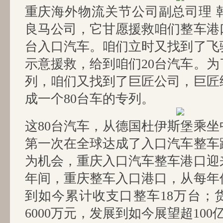
重庆海外物流关节公司副总司理 
良马公司，它甘愿援救咱们整车港
台入口汽车。咱们立时又找到了飞
示意援救，给到咱们20台汽车。
列，咱们又找到了巨匠公司，巨匠
成一个80台车的专列。
这80台汽车，从德国杜伊斯堡乘
第一次在全球达成了入口汽车整车
为机会，重庆入口汽车整车港口迎
年间，重庆整车入口港口，从每年
到如今累计收支口整车18万台；
6000万元，发展到如今展望超100