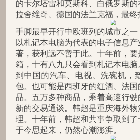
的卡尔塔雷和莫斯科、白俄罗斯的
拉舍维奇、德国的法兰克福，最终
手脚最早开行中欧班列的城市之一
以札记本电脑为代表的电子信息产
著，获利远不啻于此。十年前，要
箱，十有八九只会看到札记本电脑
到中国的汽车、电视、洗碗机，
包。也可能是西班牙的红酒、法国
品。五万多种商品，乘着高速行驶
新的交易通谈。韩超是重庆海外物
理。十年前，韩超和共事争取到了
于今思起来，仍然心潮澎湃。