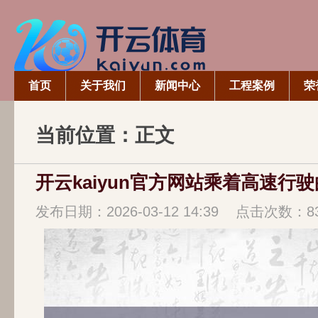
首页
关于我们
新闻中心
工程案例
荣
当前位置：正文
发布日期：2026-03-12 14:39 点击次数：8