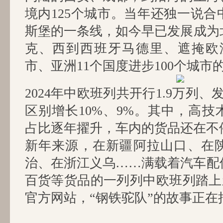
境内125个城市。当年还独一说
斯堡的一条线，如今早已发展成为
克、西到西班牙马德里、遮掩欧洲
市、亚洲11个国度进步100个城市
2024年中欧班列共开行1.9万列、
区别增长10%、9%。其中，高
占比逐年擢升，车内的货品还在不
新年来源，在新疆阿拉山口、在
治、在浙江义乌……满载着汽车配
百货等货品的一列列中欧班列踏上新的
官方网站，“钢铁驼队”的故事正在