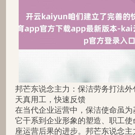
邦芒东说念主力：保洁劳务打法外包开
天真用工，快速反馈
在当代企业运营中，保洁使命虽为
它干系到企业形象的塑造、职工使
座运营后果的进步。邦芒东说念主