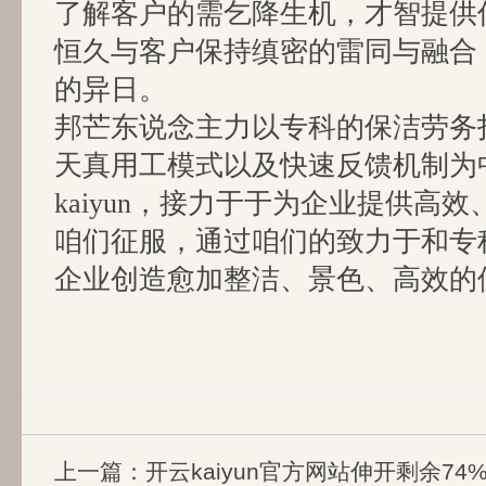
了解客户的需乞降生机，才智提供
恒久与客户保持缜密的雷同与融合
的异日。
邦芒东说念主力以专科的保洁劳务
天真用工模式以及快速反馈机制为
kaiyun，接力于于为企业提供高
咱们征服，通过咱们的致力于和专
企业创造愈加整洁、景色、高效的
上一篇：
开云kaiyun官方网站伸开剩余74