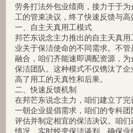
劳务打法外包业绩商，接力于于为
工的管束决议，终了快速反馈与高
一、自主天真用工模式
邦芒东说念主力推出的自主天真用
业关于保洁使命的不同需求。不管
融合，咱们齐能速即调配资源，为
保洁团队。这种模式不仅镌汰了企
高了用工的天真性和后果。
二、快速反馈机制
在邦芒东说念主力，咱们建立了完
一朝企业提倡需求，咱们的专科团
评估并制定相宜的保洁决议。咱们
情况，实时蜕变保洁谈判，确保业