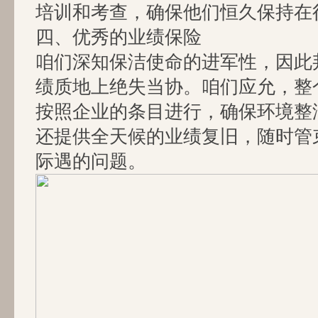
培训和考查，确保他们恒久保持在
四、优秀的业绩保险
咱们深知保洁使命的进军性，因此
绩质地上绝失当协。咱们应允，整
按照企业的条目进行，确保环境整
还提供全天候的业绩复旧，随时管
际遇的问题。