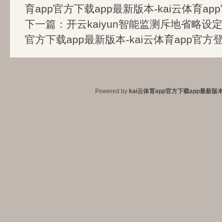
育app官方下载app最新版本-kai云体育a
下一篇：
开云kaiyun智能监测斥地省略设定
官方下载app最新版本-kai云体育app官方
Powered by
kai云体育app官方下载app最新版